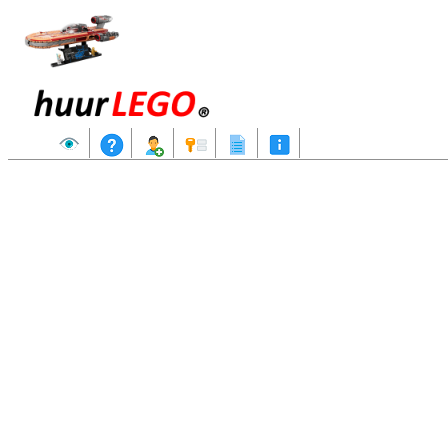
Aanbod
Hoe huren?
Registreren
Aanmelden
Reserveringslijst
Info