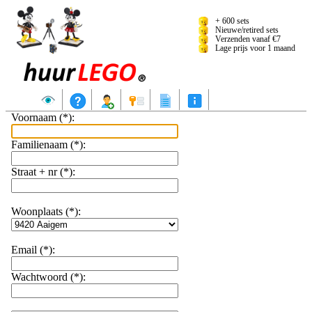
+ 600 sets
Nieuwe/retired sets
Verzenden vanaf €7
Lage prijs voor 1 maand
Aanbod
Hoe huren?
Registreren
Aanmelden
Reserveringslijst
Info
Voornaam (*):
Familienaam (*):
Straat + nr (*):
Woonplaats (*):
Email (*):
Wachtwoord (*):