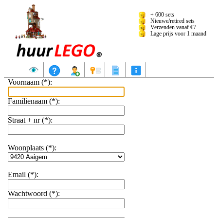
+ 600 sets
Nieuwe/retired sets
Verzenden vanaf €7
Lage prijs voor 1 maand
Aanbod
Hoe huren?
Registreren
Aanmelden
Reserveringslijst
Info
Voornaam (*):
Familienaam (*):
Straat + nr (*):
Woonplaats (*):
Email (*):
Wachtwoord (*):